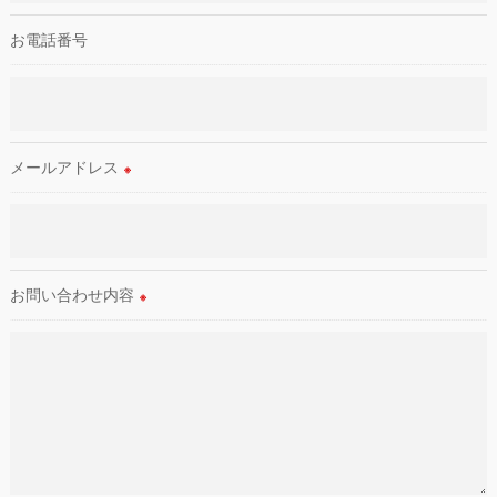
これらの委託先に対しては個人情報保護契約等の措置をとり、
適切な監督を行います。
お電話番号
＜個人情報の安全管理＞
当社では、個人情報の漏洩等がなされないよう、適切に安全管
理対策を実施します。
メールアドレス
※
＜個人情報を与えなかった場合に生じる結果＞
必要な情報を頂けない場合は、それに対応した当社のサービス
をご提供できない場合がございますので予めご了承ください。
お問い合わせ内容
＜個人情報の開示･訂正・削除･利用停止の手続について＞
※
当社では、お客様の個人情報の開示･訂正･削除・利用停止の手
続を定めさせて頂いております。
ご本人である事を確認のうえ、対応させて頂きます。
個人情報の開示･訂正･削除・利用停止の具体的手続きにつきま
しては、お電話でお問合せ下さい。